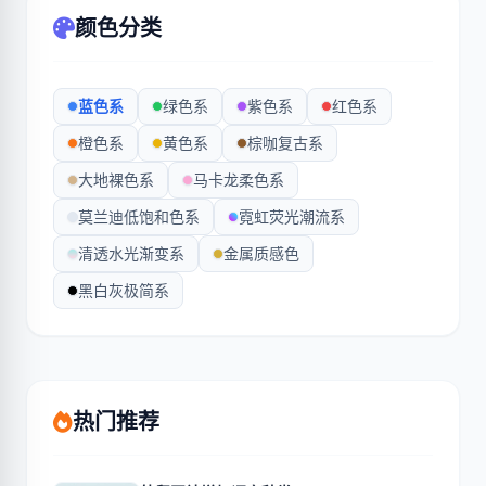
颜色分类
蓝色系
绿色系
紫色系
红色系
橙色系
黄色系
棕咖复古系
大地裸色系
马卡龙柔色系
莫兰迪低饱和色系
霓虹荧光潮流系
清透水光渐变系
金属质感色
黑白灰极简系
热门推荐