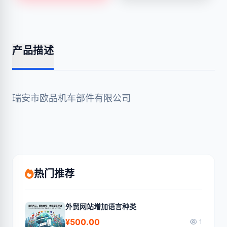
产品描述
瑞安市欧品机车部件有限公司
热门推荐
外贸网站增加语言种类
¥500.00
1