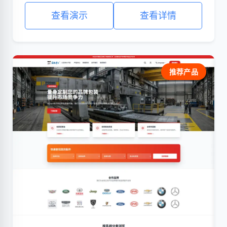
查看演示
查看详情
推荐产品