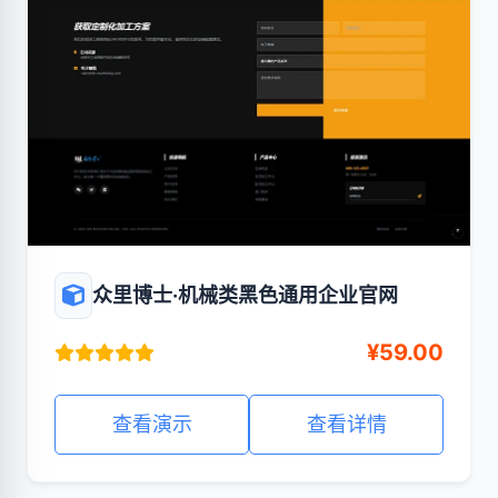
众里博士·机械类黑色通用企业官网
¥59.00
查看演示
查看详情