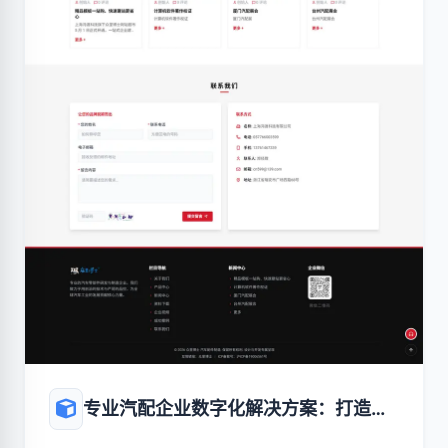
专业汽配企业数字化解决方案：打造高
效、可信的行业标杆官网