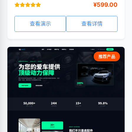
¥599.00
查看演示
查看详情
推荐产品