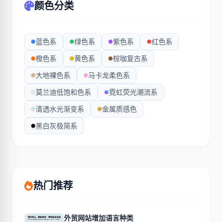
颜色分类
蓝色系
绿色系
紫色系
红色系
橙色系
黄色系
棕咖复古系
大地裸色系
马卡龙柔色系
莫兰迪低饱和色系
霓虹荧光潮流系
清透水光渐变系
金属质感色
黑白灰极简系
热门推荐
外贸网站增加语言种类