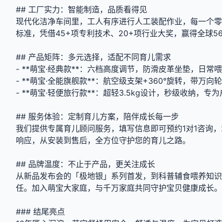
## 工厂实力：智能制造，品质看得见
现代化洁净车间里，工人有序进行人工装配作业，每一个零
标准，凭借45+项专利技术、20+项行业大奖，赢得全球5
## 产品矩阵：多元选择，适配不同育儿需求
- **萌宝·经典款**：六档高度调节，防滑皮革坐垫，日常喂
- **萌宝·全能旗舰款**：航空级支架+360°旋转，带万
- **萌宝·轻便旅行款**：超轻3.5kg设计，秒级收纳，专
## 服务体验：定制育儿方案，陪伴成长每一步
我们提供专属育儿顾问服务，填写信息即可预约1对1咨询，24
响应，从安装到售后，全方位守护您的育儿之路。
## 品牌温度：不止于产品，更关注成长
从新品发布会的「极地银」系列首发，到科普辅食喂养知识
任。加入萌宝大家庭，与千万家庭共同守护宝贝健康成长。
### 结尾亮点