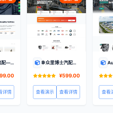
汽配—
🌐 众里博士汽配—
Au
与多品
专业汽配外贸数字
全
99.00
¥599.00
官网
化展示与获客平台
的
平
看详情
查看演示
查看详情
查看