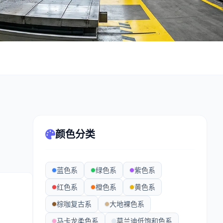
颜色分类
蓝色系
绿色系
紫色系
红色系
橙色系
黄色系
棕咖复古系
大地裸色系
马卡龙柔色系
莫兰迪低饱和色系